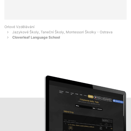
Orlové Vzdělávání
Jazykové Školy, Taneční Školy, Montessori Školky - Ostrava
Cloverleaf Language School