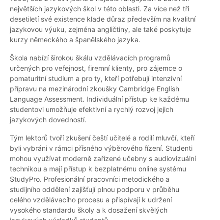
největších jazykových škol v této oblasti. Za více než tři
desetiletí své existence klade důraz především na kvalitní
jazykovou výuku, zejména angličtiny, ale také poskytuje
kurzy německého a španělského jazyka.
Škola nabízí širokou škálu vzdělávacích programů
určených pro veřejnost, firemní klienty, pro zájemce o
pomaturitní studium a pro ty, kteří potřebují intenzivní
přípravu na mezinárodní zkoušky Cambridge English
Language Assessment. Individuální přístup ke každému
studentovi umožňuje efektivní a rychlý rozvoj jejich
jazykových dovedností.
Tým lektorů tvoří zkušení čeští učitelé a rodilí mluvčí, kteří
byli vybráni v rámci přísného výběrového řízení. Studenti
mohou využívat moderně zařízené učebny s audiovizuální
technikou a mají přístup k bezplatnému online systému
StudyPro. Profesionální pracovníci metodického a
studijního oddělení zajišťují plnou podporu v průběhu
celého vzdělávacího procesu a přispívají k udržení
vysokého standardu školy a k dosažení skvělých