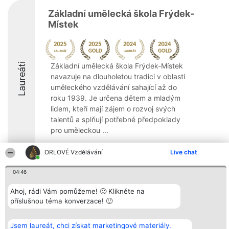
Základní umělecká škola Frýdek-
Místek
Laureáti
Základní umělecká škola Frýdek-Místek
navazuje na dlouholetou tradici v oblasti
uměleckého vzdělávání sahající až do
roku 1939. Je určena dětem a mladým
lidem, kteří mají zájem o rozvoj svých
talentů a splňují potřebné předpoklady
pro uměleckou ...
8.7
ORLOVÉ Vzdělávání
Live chat
04:46
Organizátor hlasování
Plebiscyt
Kontakt
Ahoj, rádi Vám pomůžeme! 🙂 Klikněte na
Bright Side Solutions sp. z o.
Vítězové
Kontakt
příslušnou téma konverzace! 🙂
o. sp. k.
Seznam všech
ul. Ruska 22
laureátů
Wrocław 50-079
Zásady
KRS 0000749100 | Regon
Pravidla
Jsem laureát, chci získat marketingové materiály.