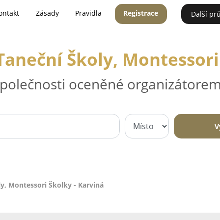
ontakt
Zásady
Pravidla
Registrace
Další pr
Taneční Školy, Montessori
 společnosti oceněné organizátorem
V
y, Montessori Školky - Karviná