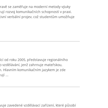
stravě se zaměřuje na moderní metody výuky
rují rozvoj komunikačních schopností v praxi.
tivní verbální projev, což studentům umožňuje
ící od roku 2005, představuje regionálního
ho vzdělávání, jenž zahrnuje mateřskou,
eum. Hlavním komunikačním jazykem je zde
jí ...
vuje zavedené vzdělávací zařízení, které působí