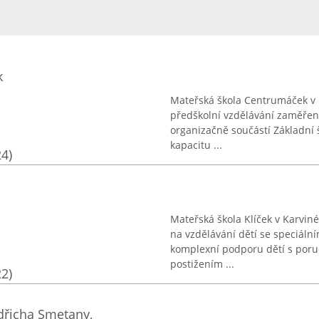
k
Mateřská škola Centrumáček v K
předškolní vzdělávání zaměřené
organizačně součástí Základní 
kapacitu ...
24)
Mateřská škola Klíček v Karvi
na vzdělávání dětí se speciáln
komplexní podporu dětí s poruc
postižením ...
22)
dřicha Smetany,