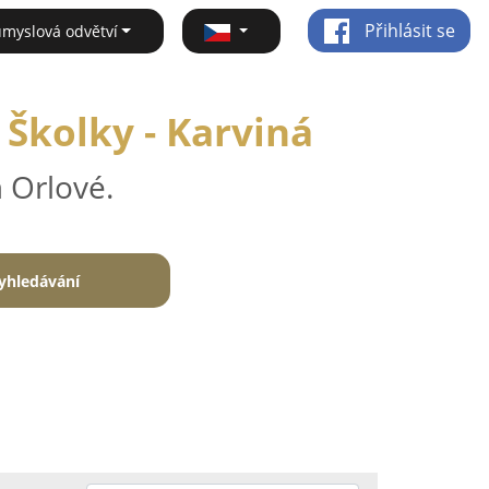
Přihlásit se
ůmyslová odvětví
 Školky - Karviná
 Orlové.
yhledávání