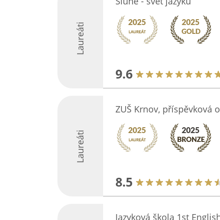
Slůně - svět jazyků
Laureáti
9.6
ZUŠ Krnov, příspěvková o
Laureáti
8.5
Jazyková škola 1st Englis