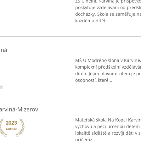
ZŠ Cihelní, Karviná je příspěvk
poskytuje vzdělávání od předšk
docházky. Škola se zaměřuje n
každému dítěti ...
iná
MŠ U Modrého slona v Karviné, k
komplexní předškolní vzdělává
dítěti. Jejím hlavním cílem je
osobností, které ...
arviná-Mizerov
Mateřská škola Na Kopci Karvin
výchovu a péči určenou dětem v
lokalitě sídliště a rozvíjí děti
přičemž ...