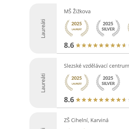
MŠ Žižkova
Laureáti
8.6
Slezské vzdělávací centru
Laureáti
8.6
ZŠ Cihelní, Karviná