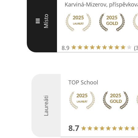
Karviná-Mizerov, příspěvkov
Místo
III
8.9
(
TOP School
Laureáti
8.7