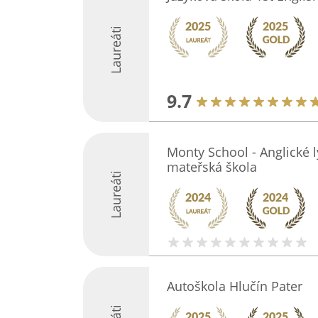
Laureáti
9.7
Monty School - Anglické l
mateřská škola
Laureáti
Autoškola Hlučín Pater