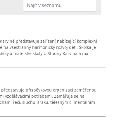
arviné představuje zařízení nabízející komplexní
 na všestranný harmonický rozvoj dětí. Školka je
školy a mateřské školy U Studny Karviná a má
né představuje příspěvkovou organizaci zaměřenou
ími vzdělávacími potřebami. Zaměřuje se na
hami řeči, sluchu, zraku, tělesným či mentálním