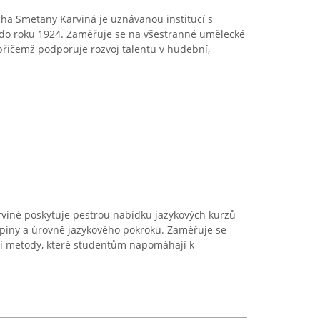
ha Smetany Karviná je uznávanou institucí s
ž do roku 1924. Zaměřuje se na všestranné umělecké
 přičemž podporuje rozvoj talentu v hudební,
rviné poskytuje pestrou nabídku jazykových kurzů
piny a úrovně jazykového pokroku. Zaměřuje se
í metody, které studentům napomáhají k