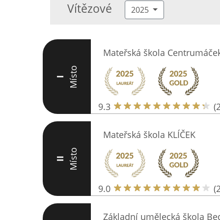
Vítězové
2025
Mateřská škola Centrumáče
Místo
I
9.3
(
Mateřská škola KLÍČEK
Místo
II
9.0
(
Základní umělecká škola Be