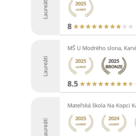
Laureáti
8
MŠ U Modrého slona, Karv
Laureáti
8.5
Mateřská škola Na Kopci K
Laureáti