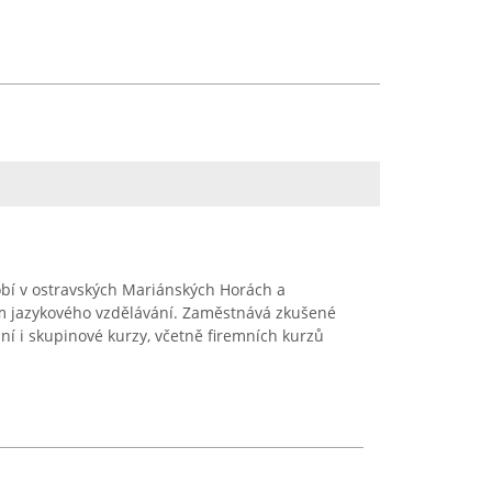
obí v ostravských Mariánských Horách a
m jazykového vzdělávání. Zaměstnává zkušené
ální i skupinové kurzy, včetně firemních kurzů