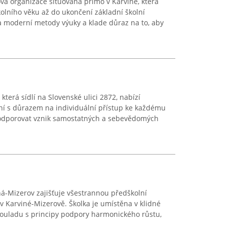
ová organizace situovaná přímo v Karviné, která
olního věku až do ukončení základní školní
a moderní metody výuky a klade důraz na to, aby
terá sídlí na Slovenské ulici 2872, nabízí
ní s důrazem na individuální přístup ke každému
 podporovat vznik samostatných a sebevědomých
á-Mizerov zajišťuje všestrannou předškolní
 Karviné-Mizerově. Školka je umístěna v klidné
 v souladu s principy podpory harmonického růstu,