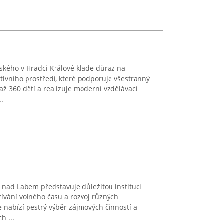
nského v Hradci Králové klade důraz na
tivního prostředí, které podporuje všestranný
až 360 dětí a realizuje moderní vzdělávací
..
 nad Labem představuje důležitou instituci
vání volného času a rozvoj různých
e nabízí pestrý výběr zájmových činností a
h ...