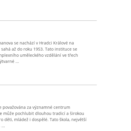
anova se nachází v Hradci Králové na
e sahá až do roku 1953. Tato instituce se
omplexního uměleckého vzdělání ve třech
tvarné ...
 je považována za významné centrum
e může pochlubit dlouhou tradicí a širokou
 děti, mládež i dospělé. Tato škola, největší
...