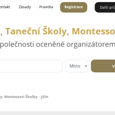
ontakt
Zásady
Pravidla
Registrace
Další pr
, Taneční Školy, Montessori
 společnosti oceněné organizátorem
V
y, Montessori Školky - Jičín