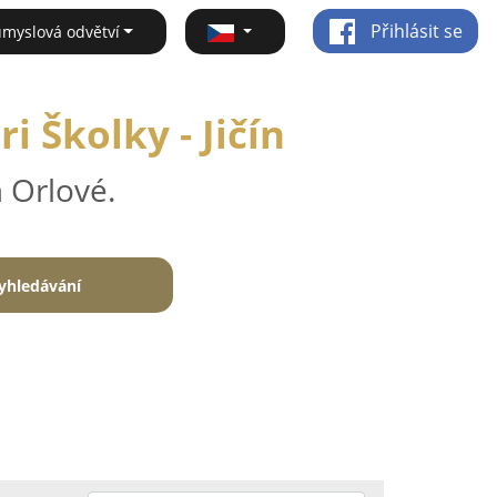
Přihlásit se
ůmyslová odvětví
 Školky - Jičín
 Orlové.
yhledávání