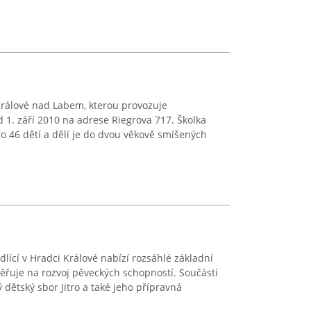
Králové nad Labem, kterou provozuje
d 1. září 2010 na adrese Riegrova 717. Školka
ro 46 dětí a dělí je do dvou věkově smíšených
ídlící v Hradci Králové nabízí rozsáhlé základní
ěřuje na rozvoj pěveckých schopností. Součástí
dětský sbor Jitro a také jeho přípravná