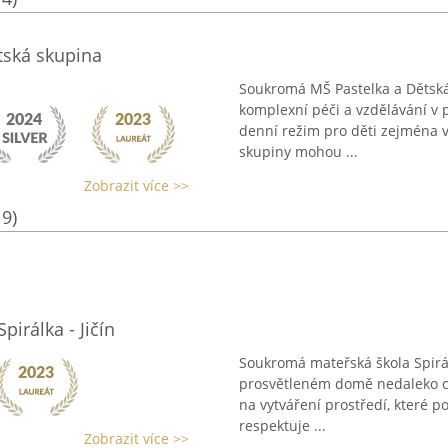
tská skupina
Soukromá MŠ Pastelka a Dětská 
komplexní péči a vzdělávání v 
denní režim pro děti zejména v
skupiny mohou ...
Zobrazit více >>
19)
irálka - Jičín
Soukromá mateřská škola Spirál
prosvětleném domě nedaleko ce
na vytváření prostředí, které p
respektuje ...
Zobrazit více >>