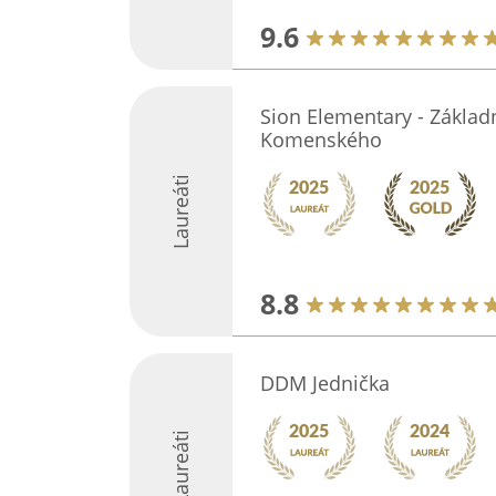
9.6
Sion Elementary - Základní
Komenského
Laureáti
8.8
DDM Jednička
Laureáti