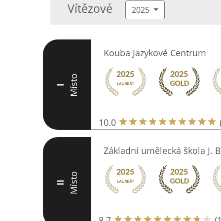
Vítězové
2025
Kouba Jazykové Centrum
Místo
I
10.0
Základní umělecká škola J. B.
Místo
II
8.7
(