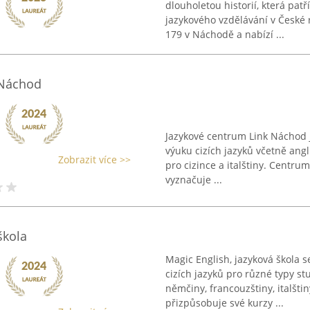
dlouholetou historií, která pat
jazykového vzdělávání v České 
179 v Náchodě a nabízí ...
 Náchod
Jazykové centrum Link Náchod 
výuku cizích jazyků včetně angli
Zobrazit více >>
pro cizince a italštiny. Centr
vyznačuje ...
škola
Magic English, jazyková škola 
cizích jazyků pro různé typy st
němčiny, francouzštiny, italštin
přizpůsobuje své kurzy ...