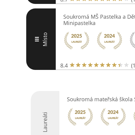
Soukromá MŠ Pastelka a Dě
Minipastelka
Místo
III
8.4
(
Soukromá mateřská škola Sp
Laureáti