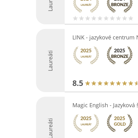
Laureáti
LINK - jazykové centrum
Laureáti
8.5
Magic English - Jazyková 
Laureáti