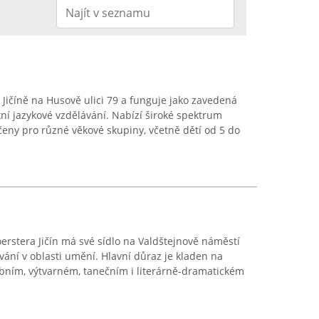
 Jičíně na Husově ulici 79 a funguje jako zavedená
í jazykové vzdělávání. Nabízí široké spektrum
čeny pro různé věkové skupiny, včetně dětí od 5 do
oerstera Jičín má své sídlo na Valdštejnově náměstí
vání v oblasti umění. Hlavní důraz je kladen na
ebním, výtvarném, tanečním i literárně-dramatickém