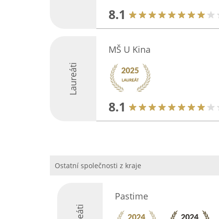
8.1
MŠ U Kina
Laureáti
8.1
Ostatní společnosti z kraje
Pastime