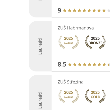
9
ZUŠ Habrmanova
Laureáti
8.5
ZUŠ Střezina
Laureáti