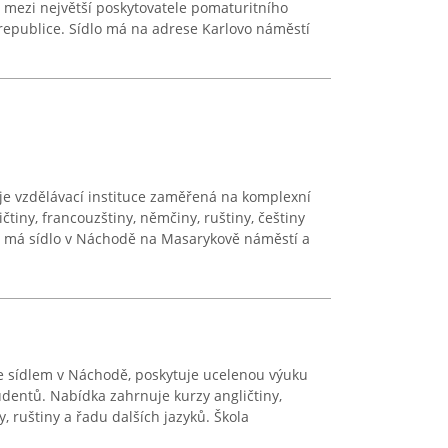
ří mezi největší poskytovatele pomaturitního
republice. Sídlo má na adrese Karlovo náměstí
je vzdělávací instituce zaměřená na komplexní
čtiny, francouzštiny, němčiny, ruštiny, češtiny
um má sídlo v Náchodě na Masarykově náměstí a
se sídlem v Náchodě, poskytuje ucelenou výuku
udentů. Nabídka zahrnuje kurzy angličtiny,
y, ruštiny a řadu dalších jazyků. Škola