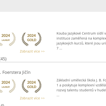
Kouba Jazykové Centrum sídlí v
instituce zaměřená na komplexn
jazykových kurzů, které jsou ur
7 ...
Zobrazit více >>
(45)
 Foerstera Jičín
Základní umělecká škola J. B. F
1 a poskytuje komplexní vzdělá
rozvoj talentu studentů v hud
...
Zobrazit více >>
14)