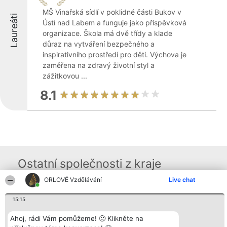
MŠ Vinařská sídlí v poklidné části Bukov v
Laureáti
Ústí nad Labem a funguje jako příspěvková
organizace. Škola má dvě třídy a klade
důraz na vytváření bezpečného a
inspirativního prostředí pro děti. Výchova je
zaměřena na zdravý životní styl a
zážitkovou ...
8.1
Ostatní společnosti z kraje
ORLOVÉ Vzdělávání
Live chat
Organizátor hlasování
Plebiscyt
Kontakt
15:15
Bright Side Solutions sp. z o.
Vítězové
Kontakt
o. sp. k.
Seznam všech
Ahoj, rádi Vám pomůžeme! 🙂 Klikněte na
ul. Ruska 22
laureátů