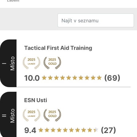
Labem
Tactical First Aid Training
Místo
I
10.0
(69)
ESN Usti
Místo
II
9.4
(27)